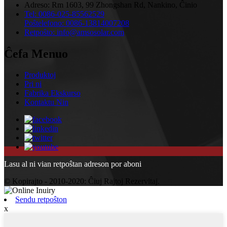
Adreso:
Rm 1603, 99 Zhongshan Rd, Nankino, Ĉinio
Tel:
0086-025-85562529
Poŝtelefono:
0086-13814007208
Retpoŝto:
info@amsosolar.com
Ĉefa Menuo
Produktoj
Pri ni
Fabrika Ekskurso
Kontaktu Nin
Lasu al ni vian retpoŝtan adreson por aboni
© Kopirajto - 2010-2020: Ĉiuj Rajtoj Rezervitaj.
Sendu retpoŝton
x