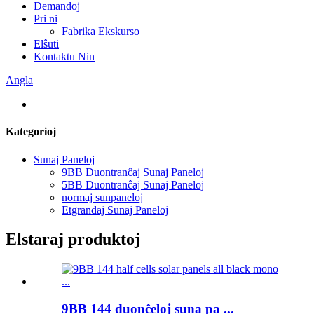
Demandoj
Pri ni
Fabrika Ekskurso
Elŝuti
Kontaktu Nin
Angla
Kategorioj
Sunaj Paneloj
9BB Duontranĉaj Sunaj Paneloj
5BB Duontranĉaj Sunaj Paneloj
normaj sunpaneloj
Etgrandaj Sunaj Paneloj
Elstaraj produktoj
9BB 144 duonĉeloj suna pa ...