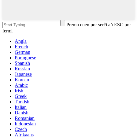
Premu enen por serĉi aŭ ESC por
fermi
Angla
French
German
Portuguese
Spanish
Russian
Japanese
Korean
Arabic
Irish
Greek
Turkish
Italian
Danish
Romanian
Indonesian
Czech
Afrikaans