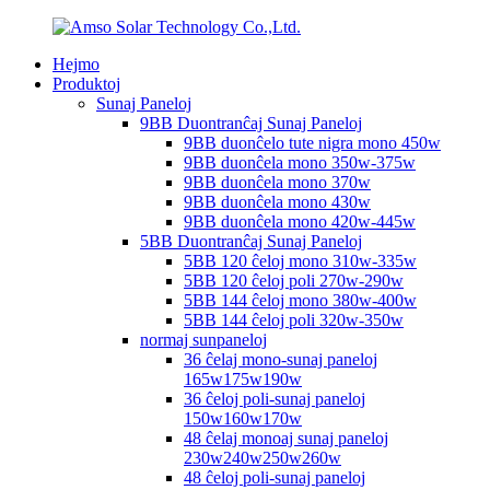
Hejmo
Produktoj
Sunaj Paneloj
9BB Duontranĉaj Sunaj Paneloj
9BB duonĉelo tute nigra mono 450w
9BB duonĉela mono 350w-375w
9BB duonĉela mono 370w
9BB duonĉela mono 430w
9BB duonĉela mono 420w-445w
5BB Duontranĉaj Sunaj Paneloj
5BB 120 ĉeloj mono 310w-335w
5BB 120 ĉeloj poli 270w-290w
5BB 144 ĉeloj mono 380w-400w
5BB 144 ĉeloj poli 320w-350w
normaj sunpaneloj
36 ĉelaj mono-sunaj paneloj
165w175w190w
36 ĉeloj poli-sunaj paneloj
150w160w170w
48 ĉelaj monoaj sunaj paneloj
230w240w250w260w
48 ĉeloj poli-sunaj paneloj