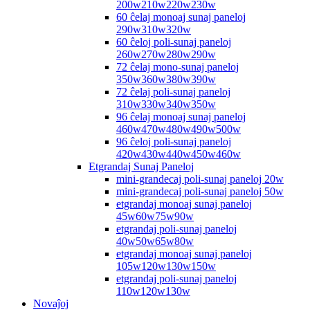
200w210w220w230w
60 ĉelaj monoaj sunaj paneloj
290w310w320w
60 ĉeloj poli-sunaj paneloj
260w270w280w290w
72 ĉelaj mono-sunaj paneloj
350w360w380w390w
72 ĉelaj poli-sunaj paneloj
310w330w340w350w
96 ĉelaj monoaj sunaj paneloj
460w470w480w490w500w
96 ĉeloj poli-sunaj paneloj
420w430w440w450w460w
Etgrandaj Sunaj Paneloj
mini-grandecaj poli-sunaj paneloj 20w
mini-grandecaj poli-sunaj paneloj 50w
etgrandaj monoaj sunaj paneloj
45w60w75w90w
etgrandaj poli-sunaj paneloj
40w50w65w80w
etgrandaj monoaj sunaj paneloj
105w120w130w150w
etgrandaj poli-sunaj paneloj
110w120w130w
Novaĵoj