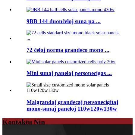
9BB 144 duonĉeloj suna pa ...
72 ĉeloj norma grandeco mono ...
Mini sunaj paneloj personecigas ...
Malgrandaj grandecaj personecigitaj
mono-sunaj paneloj 110w120w130w
Kontaktu Nin