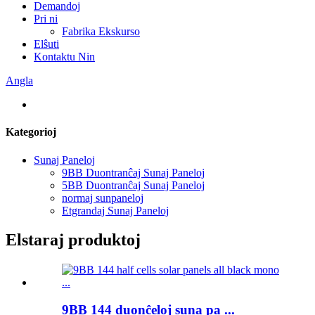
Demandoj
Pri ni
Fabrika Ekskurso
Elŝuti
Kontaktu Nin
Angla
Kategorioj
Sunaj Paneloj
9BB Duontranĉaj Sunaj Paneloj
5BB Duontranĉaj Sunaj Paneloj
normaj sunpaneloj
Etgrandaj Sunaj Paneloj
Elstaraj produktoj
9BB 144 duonĉeloj suna pa ...