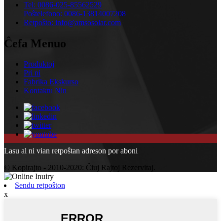
Tel:
0086-025-85562529
Poŝtelefono:
0086-13814007208
Retpoŝto:
info@amsosolar.com
Ĉefa Menuo
Produktoj
Pri ni
Fabrika Ekskurso
Kontaktu Nin
Lasu al ni vian retpoŝtan adreson por aboni
© Kopirajto - 2010-2020: Ĉiuj Rajtoj Rezervitaj.
Sendu retpoŝton
x