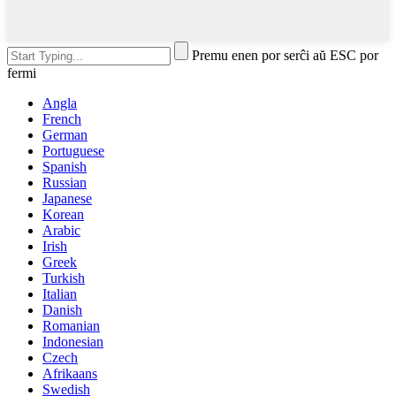
Premu enen por serĉi aŭ ESC por
fermi
Angla
French
German
Portuguese
Spanish
Russian
Japanese
Korean
Arabic
Irish
Greek
Turkish
Italian
Danish
Romanian
Indonesian
Czech
Afrikaans
Swedish