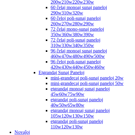
200w210w220w230w
60 ĉelaj monoaj sunaj paneloj
290w310w320w
60 ĉeloj poli-sunaj paneloj
260w270w280w290w
72 ĉelaj mono-sunaj paneloj
350w360w380w390w
72 ĉelaj poli-sunaj paneloj
310w330w340w350w
96 ĉelaj monoaj sunaj paneloj
460w470w480w490w500w
96 ĉeloj poli-sunaj paneloj
420w430w440w450w460w
Etgrandaj Sunaj Paneloj
mini-grandecaj poli-sunaj paneloj 20w
mini-grandecaj poli-sunaj paneloj 50w
etgrandaj monoaj sunaj paneloj
45w60w75w90w
etgrandaj poli-sunaj paneloj
40w50w65w80w
etgrandaj monoaj sunaj paneloj
105w120w130w150w
etgrandaj poli-sunaj paneloj
110w120w130w
Novaĵoj