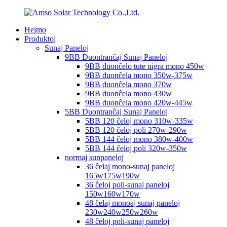
Hejmo
Produktoj
Sunaj Paneloj
9BB Duontranĉaj Sunaj Paneloj
9BB duonĉelo tute nigra mono 450w
9BB duonĉela mono 350w-375w
9BB duonĉela mono 370w
9BB duonĉela mono 430w
9BB duonĉela mono 420w-445w
5BB Duontranĉaj Sunaj Paneloj
5BB 120 ĉeloj mono 310w-335w
5BB 120 ĉeloj poli 270w-290w
5BB 144 ĉeloj mono 380w-400w
5BB 144 ĉeloj poli 320w-350w
normaj sunpaneloj
36 ĉelaj mono-sunaj paneloj
165w175w190w
36 ĉeloj poli-sunaj paneloj
150w160w170w
48 ĉelaj monoaj sunaj paneloj
230w240w250w260w
48 ĉeloj poli-sunaj paneloj