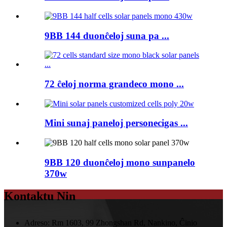
9BB 144 duonĉeloj suna pa ...
72 ĉeloj norma grandeco mono ...
Mini sunaj paneloj personecigas ...
9BB 120 duonĉeloj mono sunpanelo
370w
Kontaktu Nin
Adreso:
Rm 1603, 99 Zhongshan Rd, Nankino, Ĉinio