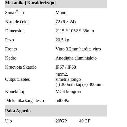
Mekanikaj Karakterizaĵoj
Suna Ĉelo
Mono
N-ro de ĉeloj
72 (6 × 24)
Dimensioj
2115 * 1052 * 35mm
Pezo
20,5 kg
Fronto
Vitro 3.2mm hardita vitro
Kadro
Anodigita aluminialojo
Krucvoja Skatolo
IP67 / IP68
4mm2,
OutputCables
simetria longo
(-) 300mm kaj (+) 300mm
Konektiloj
MC4 kongrua
Mekanika ŝarĝa testo
5400Pa
Paka Agordo
Ujo
20'GP
40'GP