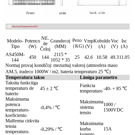
NE.
Pezo
Modelo-
Potenco
Grandecoj
Vmp
Koboldo
Voc
Isc
de
（KG)
Tipo
(W)
(MM)
(V)
(A)
(V)
(A)
Ĉeloj
AS450M-
2115 *
450
144
25
42.6
10.58
49.3
11.05
144
1052 * 35
Normaj provaj kondiĉoj: mezuritaj valoroj (atmosfera maso
AM.5, iradeco 1000W / m2, bateria temperaturo 25 ℃)
Temperatura takso
Limiga parametro
Taksita funkciiga
Funkcia
temperaturo de
45 ± 2 ℃
-40- + 85 ℃
temperaturo
baterio
Maksimuma
Maksimuma
potenca
1000 /
sistema
-0,4% / ℃
temperaturo-
1500VDC
tensio
koeficiento
Malferma cirkvita
Maksimuma
tensia
kurba
15A
-0,29% / ℃
temperaturo-
kurento