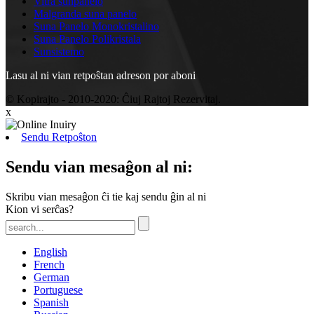
Vitra sunpanelo
Malgranda suna panelo
Suna Panelo Monokristalino
Suna Panelo Polikristala
Sunsistemo
Lasu al ni vian retpoŝtan adreson por aboni
© Kopirajto - 2010-2020: Ĉiuj Rajtoj Rezervitaj.
x
Sendu Retpoŝton
Sendu vian mesaĝon al ni:
Skribu vian mesaĝon ĉi tie kaj sendu ĝin al ni
Kion vi serĉas?
English
French
German
Portuguese
Spanish