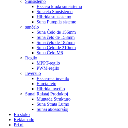
Sunsistemo
Ekstera krada sunsistemo
Sur-reta Sunsistemo
Hibrida sunsistemo
Suna Pumpila sistemo
sunĉelo
Suna Ĉelo de 156mm
Suna ĉelo de 158mm
Suna ĉelo de 182mm
Suna Ĉelo de 210mm
Suna Ĉelo M6
Regilo
MPPT-regilo
PWM-regilo
Inversilo
Eksterreta invetilo
Enreta reto
Hibrida invetilo
Sunaj Ralataj Produktoj
Muntada Strukturo
Suna Strata Lumo
Sunaj akcesoraĵoj
En stoko
Reklamado
Pri ni