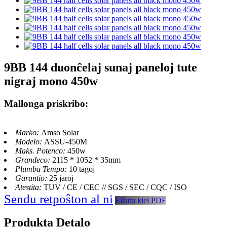
9BB 144 duonĉelaj sunaj paneloj tute
nigraj mono 450w
Mallonga priskribo:
Marko:
Amso Solar
Modelo:
ASSU-450M
Maks. Potenco:
450w
Grandeco:
2115 * 1052 * 35mm
Plumba Tempo:
10 tagoj
Garantio:
25 jaroj
Atestita:
TUV / CE / CEC // SGS / SEC / CQC / ISO
Sendu retpoŝton al ni
Elŝutu kiel PDF
Produkta Detalo