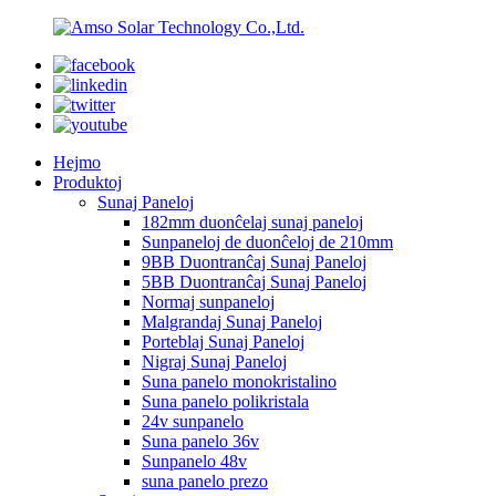
Hejmo
Produktoj
Sunaj Paneloj
182mm duonĉelaj sunaj paneloj
Sunpaneloj de duonĉeloj de 210mm
9BB Duontranĉaj Sunaj Paneloj
5BB Duontranĉaj Sunaj Paneloj
Normaj sunpaneloj
Malgrandaj Sunaj Paneloj
Porteblaj Sunaj Paneloj
Nigraj Sunaj Paneloj
Suna panelo monokristalino
Suna panelo polikristala
24v sunpanelo
Suna panelo 36v
Sunpanelo 48v
suna panelo prezo