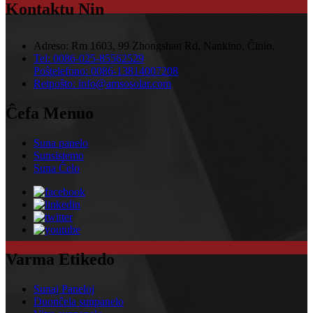
Kontaktu Nin
Adreso:
Rm 1603, 99 Zhongshan Rd, Nankino, Ĉinio.
Tel:
0086-025-85562529
Poŝtelefono:
0086-13814007208
Retpoŝto:
info@amsosolar.com
Ĉefa Menuo
Suna panelo
Sunsistemo
Suna Ĉelo
Varma Etikedo
Sunaj Paneloj
Duonĉela sunpanelo