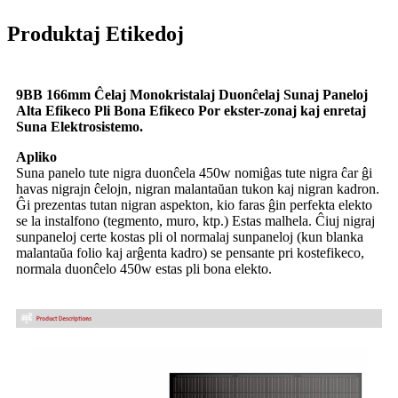
Produktaj Etikedoj
9BB 166mm Ĉelaj Monokristalaj Duonĉelaj Sunaj Paneloj
Alta Efikeco Pli Bona Efikeco Por ekster-zonaj kaj enretaj
Suna Elektrosistemo.
Apliko
Suna panelo tute nigra duonĉela 450w nomiĝas tute nigra ĉar ĝi
havas nigrajn ĉelojn, nigran malantaŭan tukon kaj nigran kadron.
Ĝi prezentas tutan nigran aspekton, kio faras ĝin perfekta elekto
se la instalfono (tegmento, muro, ktp.) Estas malhela. Ĉiuj nigraj
sunpaneloj certe kostas pli ol normalaj sunpaneloj (kun blanka
malantaŭa folio kaj arĝenta kadro) se pensante pri kostefikeco,
normala duonĉelo 450w estas pli bona elekto.