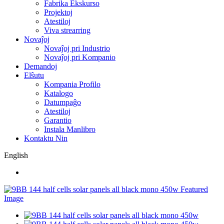
Fabrika Ekskurso
Projektoj
Atestiloj
Viva strearring
Novaĵoj
Novaĵoj pri Industrio
Novaĵoj pri Kompanio
Demandoj
Elŝutu
Kompania Profilo
Katalogo
Datumpaĝo
Atestiloj
Garantio
Instala Manlibro
Kontaktu Nin
English