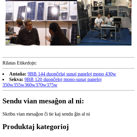
Rilatas Etikedojn:
Antaŭa:
9BB 144 duonĉelaj sunaj paneloj mono 430w
Sekva:
9BB 120 duonĉeloj mono-sunaj paneloj
350w355w360w370w375w
Sendu vian mesaĝon al ni:
Skribu vian mesaĝon ĉi tie kaj sendu ĝin al ni
Produktaj kategorioj