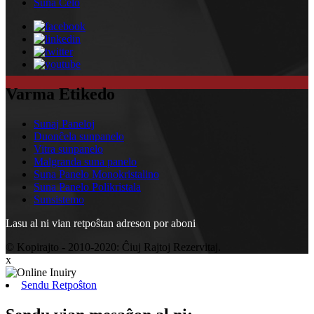
Suna Ĉelo
Varma Etikedo
Sunaj Paneloj
Duonĉela sunpanelo
Vitra sunpanelo
Malgranda suna panelo
Suna Panelo Monokristalino
Suna Panelo Polikristala
Sunsistemo
Lasu al ni vian retpoŝtan adreson por aboni
© Kopirajto - 2010-2020: Ĉiuj Rajtoj Rezervitaj.
x
Sendu Retpoŝton