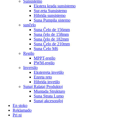
Sunsistemo
Ekstera krada sunsistemo
Sur-reta Sunsistemo
Hibrida sunsistemo
Suna Pumpila sistemo
sunĉelo
Suna Ĉelo de 156mm
Suna ĉelo de 158mm
Suna ĉelo de 182mm
Suna Ĉelo de 210mm
Suna Ĉelo M6
Regilo
MPPT-regilo
PWM-regilo
Inversilo
Eksterreta invetilo
Enreta reto
Hibrida invetilo
Sunaj Ralataj Produktoj
Muntada Strukturo
Suna Strata Lumo
Sunaj akcesoraĵoj
En stoko
Reklamado
Pri ni