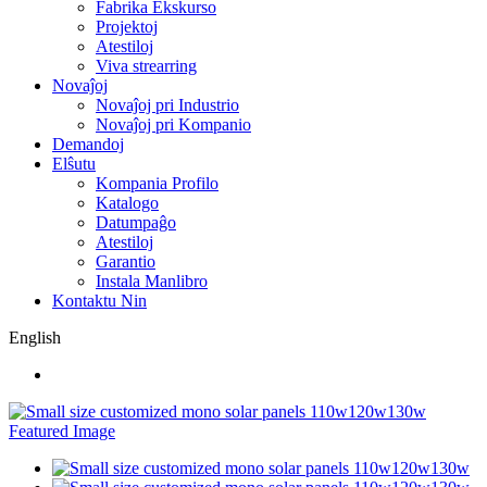
Fabrika Ekskurso
Projektoj
Atestiloj
Viva strearring
Novaĵoj
Novaĵoj pri Industrio
Novaĵoj pri Kompanio
Demandoj
Elŝutu
Kompania Profilo
Katalogo
Datumpaĝo
Atestiloj
Garantio
Instala Manlibro
Kontaktu Nin
English