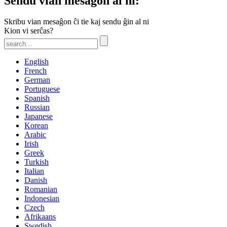
Sendu vian mesaĝon al ni:
Skribu vian mesaĝon ĉi tie kaj sendu ĝin al ni
Kion vi serĉas?
English
French
German
Portuguese
Spanish
Russian
Japanese
Korean
Arabic
Irish
Greek
Turkish
Italian
Danish
Romanian
Indonesian
Czech
Afrikaans
Swedish