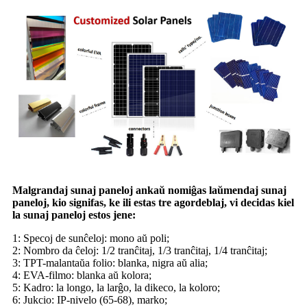
Malgrandaj sunaj paneloj ankaŭ nomiĝas laŭmendaj sunaj
paneloj, kio signifas, ke ili estas tre agordeblaj, vi decidas kiel
la sunaj paneloj estos jene:
1: Specoj de sunĉeloj: mono aŭ poli;
2: Nombro da ĉeloj: 1/2 tranĉitaj, 1/3 tranĉitaj, 1/4 tranĉitaj;
3: TPT-malantaŭa folio: blanka, nigra aŭ alia;
4: EVA-filmo: blanka aŭ kolora;
5: Kadro: la longo, la larĝo, la dikeco, la koloro;
6: Jukcio: IP-nivelo (65-68), marko;