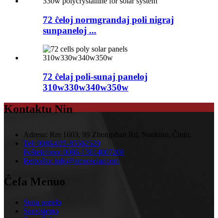
72 ĉeloj normgrandaj poli nigraj
sunpaneloj ...
72 ĉelaj poli-sunaj paneloj
310w330w340w350w
Kontaktu Nin
Adreso:
Rm 1603, 99 Zhongshan Rd, Nankino, Ĉinio.
Tel:
0086-025-85562529
Poŝtelefono:
0086-13814007208
Retpoŝto:
info@amsosolar.com
Ĉefa Menuo
Suna panelo
Sunsistemo