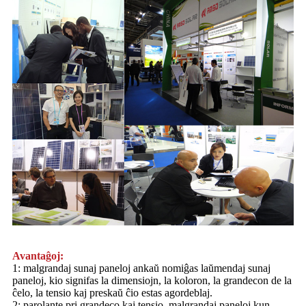
Avantaĝoj:
1: malgrandaj sunaj paneloj ankaŭ nomiĝas laŭmendaj sunaj
paneloj, kio signifas la dimensiojn, la koloron, la grandecon de la
ĉelo, la tensio kaj preskaŭ ĉio estas agordeblaj.
2: parolante pri grandeco kaj tensio, malgrandaj paneloj kun