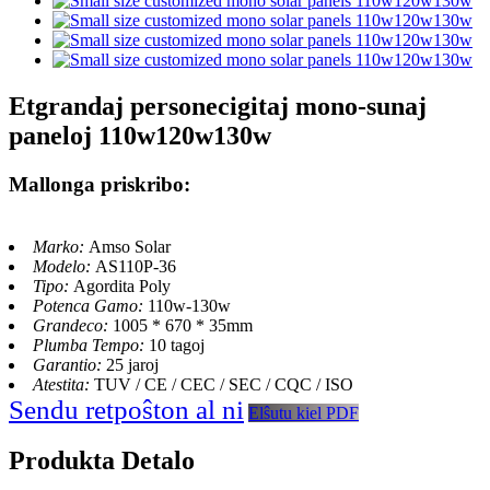
Etgrandaj personecigitaj mono-sunaj
paneloj 110w120w130w
Mallonga priskribo:
Marko:
Amso Solar
Modelo:
AS110P-36
Tipo:
Agordita Poly
Potenca Gamo:
110w-130w
Grandeco:
1005 * 670 * 35mm
Plumba Tempo:
10 tagoj
Garantio:
25 jaroj
Atestita:
TUV / CE / CEC / SEC / CQC / ISO
Sendu retpoŝton al ni
Elŝutu kiel PDF
Produkta Detalo