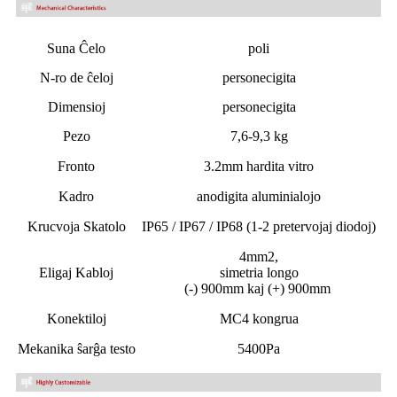
Suna Ĉelo
poli
N-ro de ĉeloj
personecigita
Dimensioj
personecigita
Pezo
7,6-9,3 kg
Fronto
3.2mm hardita vitro
Kadro
anodigita aluminialojo
Krucvoja Skatolo
IP65 / IP67 / IP68 (1-2 pretervojaj diodoj)
4mm2,
Eligaj Kabloj
simetria longo
(-) 900mm kaj (+) 900mm
Konektiloj
MC4 kongrua
Mekanika ŝarĝa testo
5400Pa