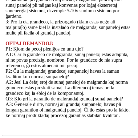
sunaj paneloj pli taŭgas kaj konvenas por loĝaj eksterretaj
sunenergiaj sistemoj, ekzemple 5-10v sunluma sistemo por
ĝardeno.
3: Pro la eta grandeco, la prizorgado (kiam estas neĝo aŭ
malpuraĵo) same kiel la instalado de malgrandaj sunpaneloj estas
multe pli facila ol grandaj paneloj.
OFTAJ DEMANDOJ:
P1: Kiom da pecoj pleniĝos en unu ujo?
A1: Ĉar la grandeco de malgrandaj sunaj paneloj estas adaptita,
ni ne povas precizigi nombron. Por la grandeco de nia supra
referenco, ĝi estos almenaŭ mil pecoj.
P2: Ĉu la malgrandaj grandecaj sunpaneloj havas la saman
kvaliton kun normaj sunpaneloj?
A2: Jes! La ĉefaj eroj de sunaj paneloj de malgranda kaj norma
grandeco estas preskaŭ samaj. La diferencoj temas pri la
grandeco kaj la ebloj de la komponantoj.
Q3: Kio pri la garantio de malgrandaj grandaj sunaj paneloj?
A3: Ĝenerale dirite, normaj aŭ grandaj sunpaneloj havas pli
longan garantion ol malgrandaj paneloj. Ĉi tio estas pro la fakto,
ke normaj produktadaj procezoj garantias stabilan kvaliton.