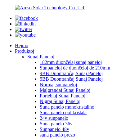
Hejmo
Produktoj
Sunaj Paneloj
182mm duonĉelaj sunaj paneloj
Sunpaneloj de duonĉeloj de 210mm
9BB Duontranĉaj Sunaj Paneloj
5BB Duontranĉaj Sunaj Paneloj
Normaj sunpaneloj
Malgrandaj Sunaj Paneloj
Porteblaj Sunaj Paneloj
Nigraj Sunaj Paneloj
Suna panelo monokristalino
Suna panelo polikristala
24v sunpanelo
Suna panelo 36v
Sunpanelo 48v
suna panelo prezo