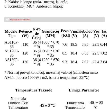
7: Kablo: la longo (nula-1metro), la larĝo;
8: Konektiloj: MC4, Anderson, klipoj;
N-ro
Pezo
Modelo-
Potenco
Grandecoj
Vmp
Koboldo
Voc
Isc
de
（KG)
Tipo
(W)
(MM)
(V)
(A)
(V)
(A)
Ĉeloj
AS110P-
36 (4
1005 * 670
110
7.6
18.5
5,95
22.5
6.44
36
* 9)
* 35
AS120P-
36 (4
1120 * 670
120
8.5
18.4
6.53
22.5
7.02
36
* 9)
* 35
AS130P-
36 (4
1230 * 670
130
9.3
18.4
7.07
22.4
7.64
36
* 9)
* 35
* Normaj provaj kondiĉoj: mezuritaj valoroj (atmosfera maso
AM.5, iradeco 1000W / m2, bateria temperaturo 25 ℃)
Temperatura Taksado
Limiga Parametro
Nominala
-40- + 85
Funkcia Ĉela
Funkcianta
45 ± 2 ℃
Temperaturo
Temperaturo
℃