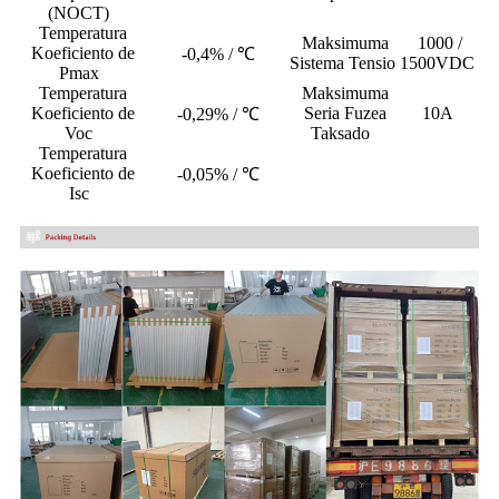
(NOCT)
Temperatura
Maksimuma
1000 /
Koeficiento de
-0,4% / ℃
Sistema Tensio
1500VDC
Pmax
Temperatura
Maksimuma
Koeficiento de
Seria Fuzea
10A
-0,29% / ℃
Voc
Taksado
Temperatura
Koeficiento de
-0,05% / ℃
Isc