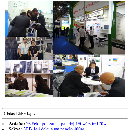
Rilatas Etikedojn:
Antaŭa:
36 ĉeloj poli-sunaj paneloj 150w160w170w
Sekva:
5BB 144 ĉelaj suna panelo 400w