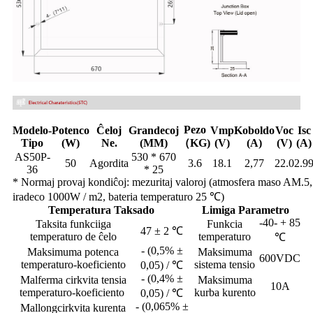
Pezo
Modelo-
Potenco
Ĉeloj
Grandecoj
Vmp
Koboldo
Voc
Isc
Tipo
(W)
Ne.
(MM)
（KG)
(V)
(A)
(V)
(A)
AS50P-
530 * 670
50
Agordita
3.6
18.1
2,77
22.0
2.9
36
* 25
* Normaj provaj kondiĉoj: mezuritaj valoroj (atmosfera maso AM.5,
iradeco 1000W / m2, bateria temperaturo 25 ℃)
Temperatura Taksado
Limiga Parametro
-40- + 85
Taksita funkciiga
Funkcia
47 ± 2 ℃
temperaturo de ĉelo
temperaturo
℃
- (0,5% ±
Maksimuma potenca
Maksimuma
600VDC
temperaturo-koeficiento
sistema tensio
0,05) / ℃
- (0,4% ±
Malferma cirkvita tensia
Maksimuma
10A
temperaturo-koeficiento
kurba kurento
0,05) / ℃
- (0,065% ±
Mallongcirkvita kurenta