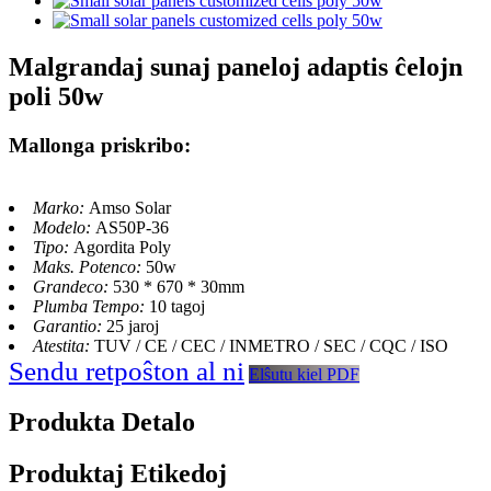
Malgrandaj sunaj paneloj adaptis ĉelojn
poli 50w
Mallonga priskribo:
Marko:
Amso Solar
Modelo:
AS50P-36
Tipo:
Agordita Poly
Maks. Potenco:
50w
Grandeco:
530 * 670 * 30mm
Plumba Tempo:
10 tagoj
Garantio:
25 jaroj
Atestita:
TUV / CE / CEC / INMETRO / SEC / CQC / ISO
Sendu retpoŝton al ni
Elŝutu kiel PDF
Produkta Detalo
Produktaj Etikedoj