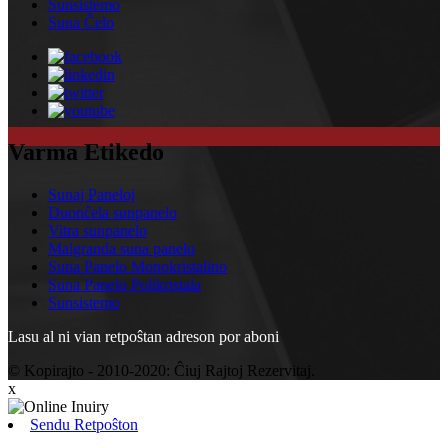
Sunsistemo
Suna Ĉelo
Varma Etikedo
Sunaj Paneloj
Duonĉela sunpanelo
Vitra sunpanelo
Malgranda suna panelo
Suna Panelo Monokristalino
Suna Panelo Polikristala
Sunsistemo
Lasu al ni vian retpoŝtan adreson por aboni
© Kopirajto - 2010-2020: Ĉiuj Rajtoj Rezervitaj.
x
Sendu Retpoŝton