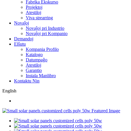
Fabrika Ekskurso
Projektoj
Atestiloj
Viva strearring
Novaĵoj
Novaĵoj pri Industrio
Novaĵoj pri Kompanio
Demandoj
Elŝutu
Kompania Profilo
Katalogo
Datumpaĝo
Atestiloj
Garantio
Instala Manlibro
Kontaktu Nin
English