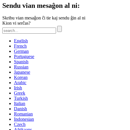
Sendu vian mesaĝon al ni:
Skribu vian mesaĝon ĉi tie kaj sendu ĝin al ni
Kion vi serĉas?
English
French
German
Portuguese
Spanish
Russian
Japanese
Korean
Arabic
Irish
Greek
Turkish
Italian
Danish
Romanian
Indonesian
Czech
Afrikaans