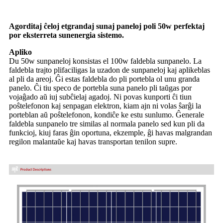
Agorditaj ĉeloj etgrandaj sunaj paneloj poli 50w perfektaj
por eksterreta sunenergia sistemo.
Apliko
Du 50w sunpaneloj konsistas el 100w faldebla sunpanelo. La
faldebla trajto plifaciligas la uzadon de sunpaneloj kaj aplikeblas
al pli da areoj. Ĝi estas faldebla do pli portebla ol unu granda
panelo. Ĉi tiu speco de portebla suna panelo pli taŭgas por
vojaĝado aŭ iuj subĉielaj agadoj. Ni povas kunporti ĉi tiun
poŝtelefonon kaj senpagan elektron, kiam ajn ni volas ŝarĝi la
porteblan aŭ poŝtelefonon, kondiĉe ke estu sunlumo. Ĝenerale
faldebla sunpanelo tre similas al normala panelo sed kun pli da
funkcioj, kiuj faras ĝin oportuna, ekzemple, ĝi havas malgrandan
regilon malantaŭe kaj havas transportan tenilon supre.