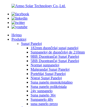
Hejmo
Produktoj
Sunaj Paneloj
182mm duonĉelaj sunaj paneloj
Sunpaneloj de duonĉeloj de 210mm
9BB Duontranĉaj Sunaj Paneloj
5BB Duontranĉaj Sunaj Paneloj
Normaj sunpaneloj
Malgrandaj Sunaj Paneloj
Porteblaj Sunaj Paneloj
Nigraj Sunaj Paneloj
Suna panelo monokristalino
Suna panelo polikristala
24v sunpanelo
Suna panelo 36v
Sunpanelo 48v
suna panelo prezo