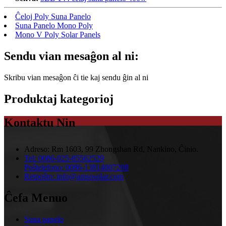
Ĉeloj Poly Suna Panelo
Suna Panelo Mono Poly
Mono V Poly Solar Panels
Sendu vian mesaĝon al ni:
Skribu vian mesaĝon ĉi tie kaj sendu ĝin al ni
Produktaj kategorioj
Kontaktu Nin
Adreso:
Rm 1603, 99 Zhongshan Rd, Nankino, Ĉinio.
Tel:
0086-025-85562529
Poŝtelefono:
0086-13814007208
Retpoŝto:
info@amsosolar.com
Ĉefa Menuo
Suna panelo