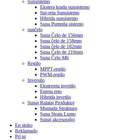
Sunsistemo
Ekstera krada sunsistemo
Sur-reta Sunsistemo
Hibrida sunsistemo
Suna Pumpila sistemo
sunĉelo
Suna Ĉelo de 156mm
Suna ĉelo de 158mm
Suna ĉelo de 182mm
Suna Ĉelo de 210mm
Suna Ĉelo M6
Regilo
MPPT-regilo
PWM-regilo
Inversilo
Eksterreta invetilo
Enreta reto
Hibrida invetilo
Sunaj Ralataj Produktoj
Muntada Strukturo
Suna Strata Lumo
Sunaj akcesoraĵoj
En stoko
Reklamado
Pri ni