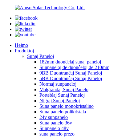
Hejmo
Produktoj
Sunaj Paneloj
182mm duonĉelaj sunaj paneloj
Sunpaneloj de duonĉeloj de 210mm
9BB Duontranĉaj Sunaj Paneloj
5BB Duontranĉaj Sunaj Paneloj
Normaj sunpaneloj
Malgrandaj Sunaj Paneloj
Porteblaj Sunaj Paneloj
Nigraj Sunaj Paneloj
Suna panelo monokristalino
Suna panelo polikristala
24v sunpanelo
Suna panelo 36v
Sunpanelo 48v
suna panelo prezo