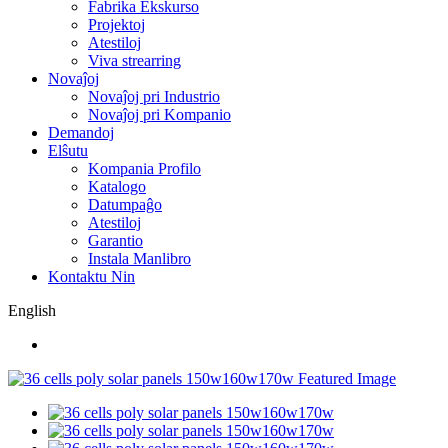
Fabrika Ekskurso
Projektoj
Atestiloj
Viva strearring
Novaĵoj
Novaĵoj pri Industrio
Novaĵoj pri Kompanio
Demandoj
Elŝutu
Kompania Profilo
Katalogo
Datumpaĝo
Atestiloj
Garantio
Instala Manlibro
Kontaktu Nin
English