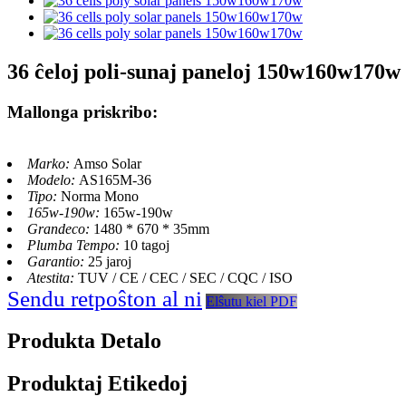
36 ĉeloj poli-sunaj paneloj 150w160w170w
Mallonga priskribo:
Marko:
Amso Solar
Modelo:
AS165M-36
Tipo:
Norma Mono
165w-190w:
165w-190w
Grandeco:
1480 * 670 * 35mm
Plumba Tempo:
10 tagoj
Garantio:
25 jaroj
Atestita:
TUV / CE / CEC / SEC / CQC / ISO
Sendu retpoŝton al ni
Elŝutu kiel PDF
Produkta Detalo
Produktaj Etikedoj