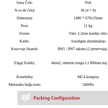
Suna Ĉelo
Poli
N-ro de ĉeloj
36 (4 × 9)
Dimensioj
1480 * 670x35mm
Pezo
11 kg
Fronto
Vitro 3.2mm hardita vitro
Kadro
Anodigita aluminialojo
Krucvoja Skatolo
IP65 / IP67 taksita (2 pretervojaj
Eligaj Kabloj
4mm2,
simetria longo
(-) 900mm kaj
Konektiloj
MC4 kongrua
Mekanika ŝarĝa testo
5400Pa