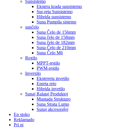
Sunsistemo
Ekstera krada sunsistemo
Sur-reta Sunsistemo
Hibrida sunsistemo
Suna Pumpila sistemo
sunĉelo
Suna Ĉelo de 156mm
Suna ĉelo de 158mm
Suna ĉelo de 182mm
Suna Ĉelo de 210mm
Suna Ĉelo M6
Regilo
MPPT-regilo
PWM-regilo
Inversilo
Eksterreta invetilo
Enreta reto
Hibrida invetilo
Sunaj Ralataj Produktoj
Muntada Strukturo
Suna Strata Lumo
Sunaj akcesoraĵoj
En stoko
Reklamado
Pri ni