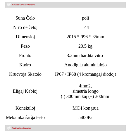
Suna Ĉelo
poli
N-ro de ĉeloj
144
Dimensioj
2015 * 996 * 35mm
Pezo
20,5 kg
Fronto
3.2mm hardita vitro
Kadro
Anodigita aluminialojo
Krucvoja Skatolo
IP67 / IP68 (4 kromangaj diodoj)
4mm2,
Eligaj Kabloj
simetria longo
(-) 300mm kaj (+) 300mm
Konektiloj
MC4 kongrua
Mekanika ŝarĝa testo
5400Pa