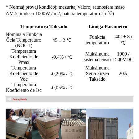
* Normaj provaj kondiĉoj: mezuritaj valoroj (atmosfera maso
AM.5, iradeco 1000W / m2, bateria temperaturo 25 ℃)
Temperatura Taksado
Limiga Parametro
Nominala Funkcia
-40- + 85
Funkcia
Ĉela Temperaturo
45 ± 2 ℃
temperaturo
℃
(NOCT)
Temperatura
Maksimuma
1000 /
Koeficiento de
-0,4% / ℃
sistema tensio
1500VDC
Pmax
Temperatura
Maksimuma
Koeficiento de
Seria Fuzea
20A
-0,29% / ℃
Voc
Taksado
Temperatura
-0,05% / ℃
Koeficiento de Isc