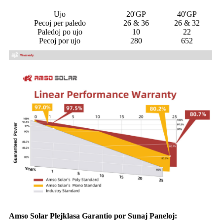
Ujo
20'GP
40'GP
Pecoj per paledo
26 & 36
26 & 32
Paledoj po ujo
10
22
Pecoj por ujo
280
652
Amso Solar Plejklasa Garantio por Sunaj Paneloj: