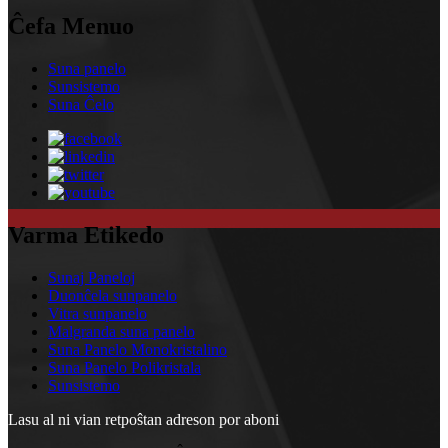
Ĉefa Menuo
Suna panelo
Sunsistemo
Suna Ĉelo
Varma Etikedo
Sunaj Paneloj
Duonĉela sunpanelo
Vitra sunpanelo
Malgranda suna panelo
Suna Panelo Monokristalino
Suna Panelo Polikristala
Sunsistemo
Lasu al ni vian retpoŝtan adreson por aboni