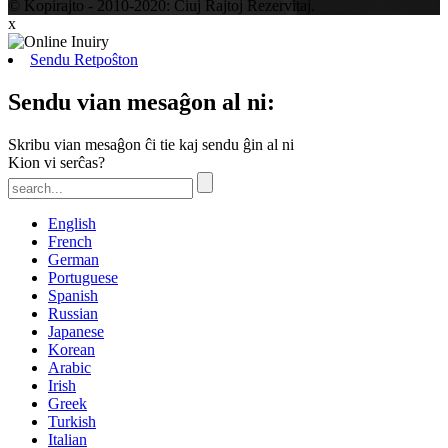
© Kopirajto - 2010-2020: Ĉiuj Rajtoj Rezervitaj.
x
Sendu Retpoŝton
Sendu vian mesaĝon al ni:
Skribu vian mesaĝon ĉi tie kaj sendu ĝin al ni
Kion vi serĉas?
English
French
German
Portuguese
Spanish
Russian
Japanese
Korean
Arabic
Irish
Greek
Turkish
Italian