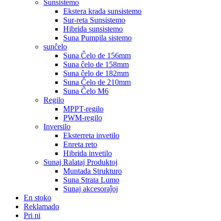
Sunsistemo
Ekstera krada sunsistemo
Sur-reta Sunsistemo
Hibrida sunsistemo
Suna Pumpila sistemo
sunĉelo
Suna Ĉelo de 156mm
Suna ĉelo de 158mm
Suna ĉelo de 182mm
Suna Ĉelo de 210mm
Suna Ĉelo M6
Regilo
MPPT-regilo
PWM-regilo
Inversilo
Eksterreta invetilo
Enreta reto
Hibrida invetilo
Sunaj Ralataj Produktoj
Muntada Strukturo
Suna Strata Lumo
Sunaj akcesoraĵoj
En stoko
Reklamado
Pri ni