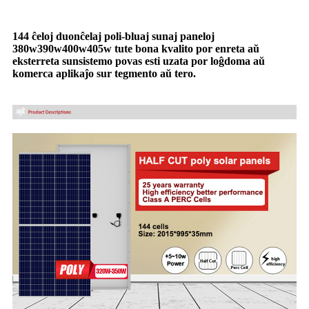
144 ĉeloj duonĉelaj poli-bluaj sunaj paneloj
380w390w400w405w tute bona kvalito por enreta aŭ
eksterreta sunsistemo povas esti uzata por loĝdoma aŭ
komerca aplikaĵo sur tegmento aŭ tero.