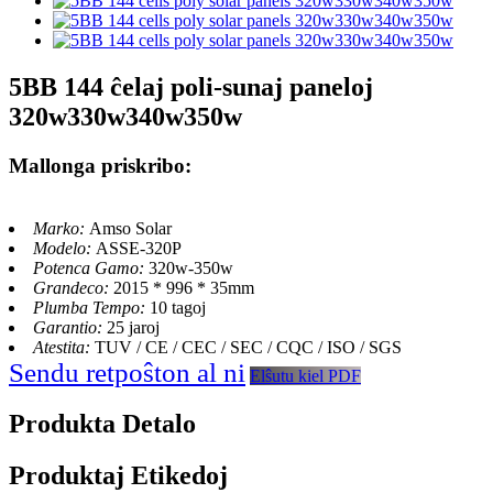
5BB 144 ĉelaj poli-sunaj paneloj
320w330w340w350w
Mallonga priskribo:
Marko:
Amso Solar
Modelo:
ASSE-320P
Potenca Gamo:
320w-350w
Grandeco:
2015 * 996 * 35mm
Plumba Tempo:
10 tagoj
Garantio:
25 jaroj
Atestita:
TUV / CE / CEC / SEC / CQC / ISO / SGS
Sendu retpoŝton al ni
Elŝutu kiel PDF
Produkta Detalo
Produktaj Etikedoj