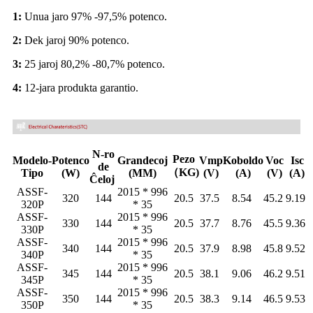
1:
Unua jaro 97% -97,5% potenco.
2:
Dek jaroj 90% potenco.
3:
25 jaroj 80,2% -80,7% potenco.
4:
12-jara produkta garantio.
N-ro
Pezo
Modelo-
Potenco
Grandecoj
Vmp
Koboldo
Voc
Isc
de
（KG)
Tipo
(W)
(MM)
(V)
(A)
(V)
(A)
Ĉeloj
ASSF-
2015 * 996
320
144
20.5
37.5
8.54
45.2
9.19
320P
* 35
ASSF-
2015 * 996
330
144
20.5
37.7
8.76
45.5
9.36
330P
* 35
ASSF-
2015 * 996
340
144
20.5
37.9
8.98
45.8
9.52
340P
* 35
ASSF-
2015 * 996
345
144
20.5
38.1
9.06
46.2
9.51
345P
* 35
ASSF-
2015 * 996
350
144
20.5
38.3
9.14
46.5
9.53
350P
* 35