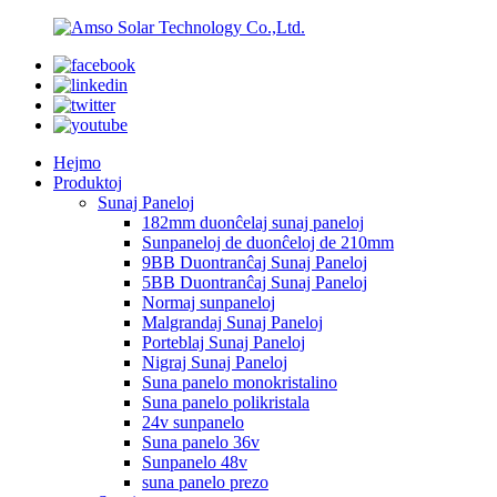
Hejmo
Produktoj
Sunaj Paneloj
182mm duonĉelaj sunaj paneloj
Sunpaneloj de duonĉeloj de 210mm
9BB Duontranĉaj Sunaj Paneloj
5BB Duontranĉaj Sunaj Paneloj
Normaj sunpaneloj
Malgrandaj Sunaj Paneloj
Porteblaj Sunaj Paneloj
Nigraj Sunaj Paneloj
Suna panelo monokristalino
Suna panelo polikristala
24v sunpanelo
Suna panelo 36v
Sunpanelo 48v
suna panelo prezo