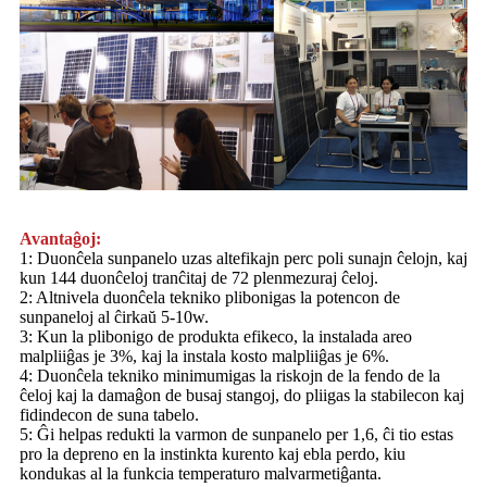
Avantaĝoj:
1: Duonĉela sunpanelo uzas altefikajn perc poli sunajn ĉelojn, kaj
kun 144 duonĉeloj tranĉitaj de 72 plenmezuraj ĉeloj.
2: Altnivela duonĉela tekniko plibonigas la potencon de
sunpaneloj al ĉirkaŭ 5-10w.
3: Kun la plibonigo de produkta efikeco, la instalada areo
malpliiĝas je 3%, kaj la instala kosto malpliiĝas je 6%.
4: Duonĉela tekniko minimumigas la riskojn de la fendo de la
ĉeloj kaj la damaĝon de busaj stangoj, do pliigas la stabilecon kaj
fidindecon de suna tabelo.
5: Ĝi helpas redukti la varmon de sunpanelo per 1,6, ĉi tio estas
pro la depreno en la instinkta kurento kaj ebla perdo, kiu
kondukas al la funkcia temperaturo malvarmetiĝanta.