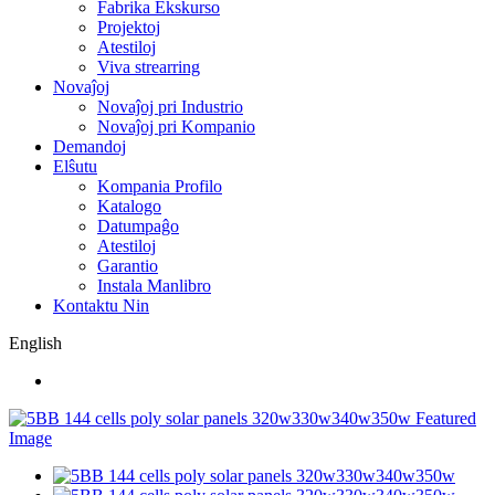
Fabrika Ekskurso
Projektoj
Atestiloj
Viva strearring
Novaĵoj
Novaĵoj pri Industrio
Novaĵoj pri Kompanio
Demandoj
Elŝutu
Kompania Profilo
Katalogo
Datumpaĝo
Atestiloj
Garantio
Instala Manlibro
Kontaktu Nin
English